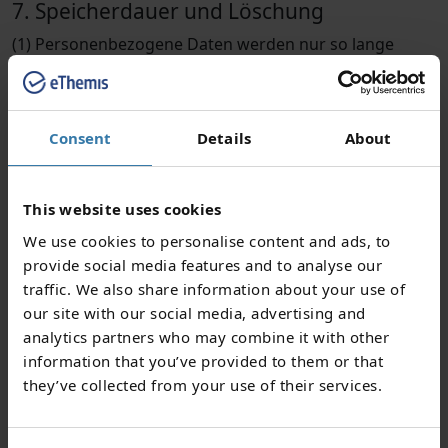
7. Speicherdauer und Löschung
(1) Personenbezogene Daten werden nur so lange
gespeichert, wie es für die jeweiligen Zwecke
erforderlich ist.
(2) Nach Vertragsende oder auf Anweisung des Kunden
Consent
Details
About
werden personenbezogene Daten gelöscht, nach
Ablauf einer Übergangsfrist von drei (3) Monaten
gelöscht, soweit keine gesetzlichen
This website uses cookies
Aufbewahrungspflichten entgegenstehen.
We use cookies to personalise content and ads, to
provide social media features and to analyse our
8. Rechte der betroffenen Personen
traffic. We also share information about your use of
our site with our social media, advertising and
Nutzer haben gemäß DSGVO folgende Rechte:
analytics partners who may combine it with other
Auskunft
über die verarbeiteten Daten (Art. 15
information that you’ve provided to them or that
DSGVO)
they’ve collected from your use of their services.
Berichtigung
unrichtiger Daten (Art. 16 DSGVO)
Löschung
(„Recht auf Vergessenwerden“, Art. 17