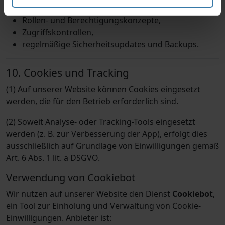
SSL-/TLS-Verschlüsselung,
Rollen- und Berechtigungskonzepte,
Zugriffskontrollen,
regelmäßige Sicherheitsupdates und Backups.
10. Cookies und Tracking
(1) Auf unserer Website können Cookies eingesetzt
werden, die für den Betrieb erforderlich sind.
(2) Soweit Analyse- oder Tracking-Tools eingesetzt
werden (z. B. zur Verbesserung der App), erfolgt dies
ausschließlich auf Grundlage von Einwilligungen gemäß
Art. 6 Abs. 1 lit. a DSGVO.
Verwendung von Cookiebot
Wir nutzen auf unserer Website den Dienst
Cookiebot
,
ein Tool zur Einholung und Verwaltung von Cookie-
Einwilligungen. Anbieter ist: